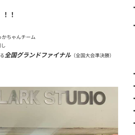
！！！
っかちゃんチーム
利し
全国グランドファイナル
る
（全国大会準決勝）