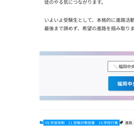
徒のやる気につながります。
いよいよ受験生として、本格的に進路活
最後まで諦めず、希望の進路を掴み取り
＼ 福岡中
福岡中
09.学習体制
11.受験対策授業
19.学校行事
進路