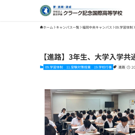
ホーム
キャンパス一覧
福岡中央キャンパス
09.学習体制
【進路】3年生、大学入学共
09.学習体制
11.受験対策授業
19.学校行事
進路
2