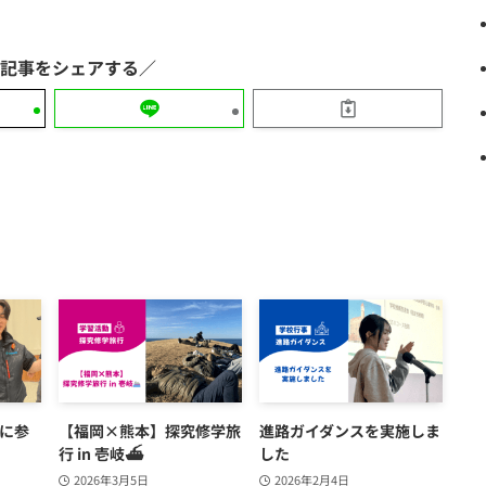
6に参
【福岡×熊本】探究修学旅
進路ガイダンスを実施しま
行 in 壱岐⛴️
した
2026年3月5日
2026年2月4日