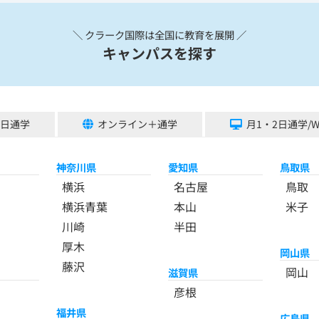
＼ クラーク国際は全国に教育を展開 ／
キャンパスを探す
5日通学
オンライン＋通学
月1・2日通学/
神奈川県
愛知県
鳥取県
横浜
名古屋
鳥取
横浜青葉
本山
米子
川崎
半田
厚木
岡山県
藤沢
岡山
滋賀県
彦根
福井県
広島県