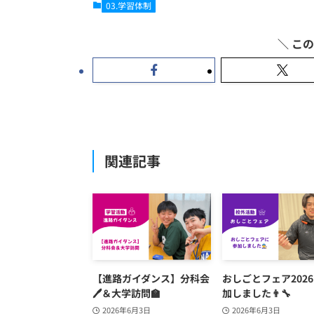
03.学習体制
関連記事
【進路ガイダンス】分科会
おしごとフェア202
🖊️＆大学訪問🏫
加しました👨‍🔧
2026年6月3日
2026年6月3日