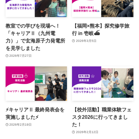
教室での学びを現場へ！
【福岡×熊本】探究修学旅
「キャリアⅡ（九州電
行 in 壱岐⛴️
力）」で玄海原子力発電所
2026年3月5日
を見学しました
2026年7月27日
⚡キャリアⅡ 最終発表会を
【校外活動】職業体験フェ
実施しました⚡
スタ2026に行ってきまし
た！
2026年2月19日
2026年2月12日