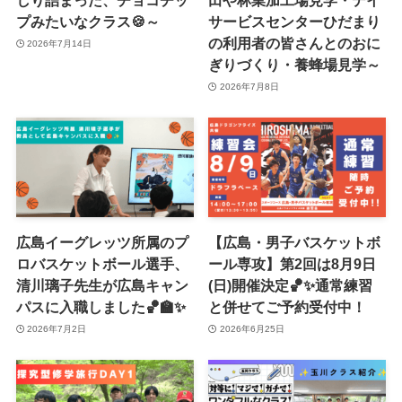
しり詰まった、チョコチッ
田や林業加工場見学・デイ
プみたいなクラス🍪～
サービスセンターひだまり
の利用者の皆さんとのおに
2026年7月14日
ぎりづくり・養蜂場見学～
2026年7月8日
広島イーグレッツ所属のプ
【広島・男子バスケットボ
ロバスケットボール選手、
ール専攻】第2回は8月9日
清川璃子先生が広島キャン
(日)開催決定🏀✨通常練習
パスに入職しました🏀🏫✨
と併せてご予約受付中！
2026年7月2日
2026年6月25日