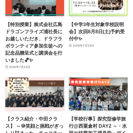
【特別授業】株式会社広島
【中学3年生対象学校説明
ドラゴンフライズ浦社長に
会】次回8月8日(土)予約受
お越しいただき、ドラフラ
付中✨
ボランティア参加生徒への
2026年7月19日
記念品贈呈式と講演会を行
いました🏀✨
2026年7月23日
【クラス紹介・中田クラ
【学校行事】探究型修学旅
ス】 ～🍪笑顔と挑戦がぎっ
行@西粟倉村 DAY2 ～・水