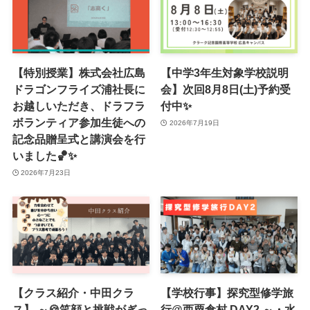
【特別授業】株式会社広島
【中学3年生対象学校説明
ドラゴンフライズ浦社長に
会】次回8月8日(土)予約受
お越しいただき、ドラフラ
付中✨
ボランティア参加生徒への
2026年7月19日
記念品贈呈式と講演会を行
いました🏀✨
2026年7月23日
【クラス紹介・中田クラ
【学校行事】探究型修学旅
ス】 ～🍪笑顔と挑戦がぎっ
行@西粟倉村 DAY2 ～・水