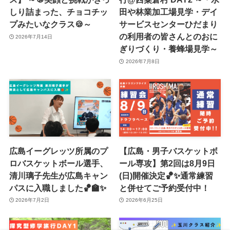
しり詰まった、チョコチッ
田や林業加工場見学・デイ
プみたいなクラス🍪～
サービスセンターひだまり
の利用者の皆さんとのおに
2026年7月14日
ぎりづくり・養蜂場見学～
2026年7月8日
広島イーグレッツ所属のプ
【広島・男子バスケットボ
ロバスケットボール選手、
ール専攻】第2回は8月9日
清川璃子先生が広島キャン
(日)開催決定🏀✨通常練習
パスに入職しました🏀🏫✨
と併せてご予約受付中！
2026年7月2日
2026年6月25日