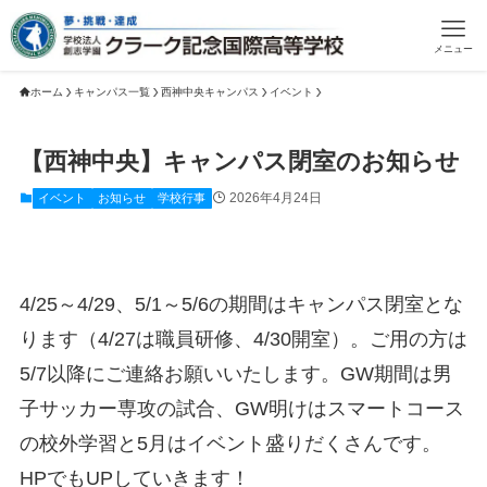
メニュー
ホーム
キャンパス一覧
西神中央キャンパス
イベント
【西神中央】キャンパス閉室のお知らせ
2026年4月24日
イベント
お知らせ
学校行事
4/25～4/29、5/1～5/6の期間はキャンパス閉室とな
ります（4/27は職員研修、4/30開室）。ご用の方は
5/7以降にご連絡お願いいたします。GW期間は男
子サッカー専攻の試合、GW明けはスマートコース
の校外学習と5月はイベント盛りだくさんです。
HPでもUPしていきます！