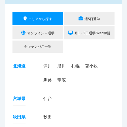
エリアから探す
週5日通学
オンライン＋通学
月1・2日通学/Web学習
全キャンパス一覧
北海道
深川
旭川
札幌
苫小牧
釧路
帯広
宮城県
仙台
秋田県
秋田