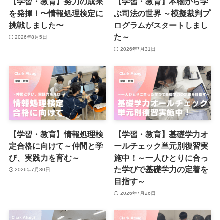
【学習・教育】努力の成果
【学習・教育】本物から学
を発揮！〜情報処理検定に
ぶ司法の世界 ～模擬裁判プ
挑戦しました〜
ログラムがスタートしまし
た～
2026年8月5日
2026年7月31日
【学習・教育】情報処理検
【学習・教育】基礎学力オ
定合格に向けて～仲間と学
ールチェック単元別復習実
び、実践力を育む～
施中！～一人ひとりに合っ
た学びで基礎学力の定着を
2026年7月30日
目指す～
2026年7月26日