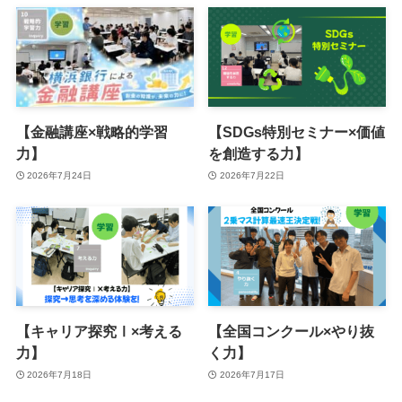
【金融講座×戦略的学習
【SDGs特別セミナー×価値
力】
を創造する力】
2026年7月24日
2026年7月22日
【キャリア探究Ⅰ×考える
【全国コンクール×やり抜
力】
く力】
2026年7月18日
2026年7月17日