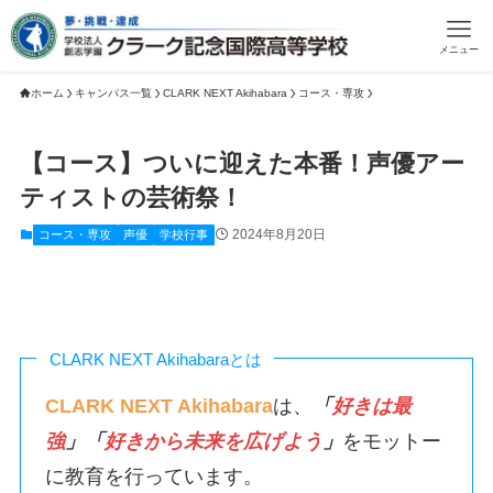
メニュー
ホーム
キャンパス一覧
CLARK NEXT Akihabara
コース・専攻
【コース】ついに迎えた本番！声優アー
ティストの芸術祭！
2024年8月20日
コース・専攻
声優
学校行事
CLARK NEXT Akihabaraとは
CLARK NEXT Akihabara
は、
「
好きは最
強
」「
好きから未来を広げよう
」
をモットー
に教育を行っています。