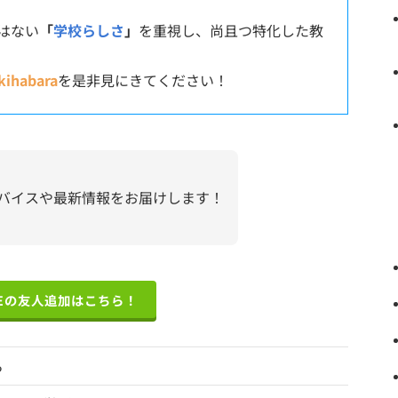
はない
「
学校らしさ
」
を重視し、尚且つ特化した教
kihabara
を是非見にきてください！
バイスや最新情報をお届けします！
NEの友人追加はこちら！
ら