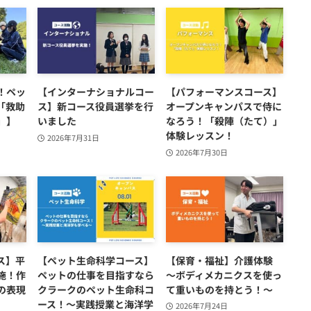
！ペッ
【インターナショナルコー
【パフォーマンスコース】
「救助
ス】新コース役員選挙を行
オープンキャンパスで侍に
」】
いました
なろう！「殺陣（たて）」
体験レッスン！
2026年7月31日
2026年7月30日
ス】平
【ペット生命科学コース】
【保育・福祉】介護体験
施！作
ペットの仕事を目指すなら
～ボディメカニクスを使っ
の表現
クラークのペット生命科コ
て重いものを持とう！～
ース！～実践授業と海洋学
2026年7月24日