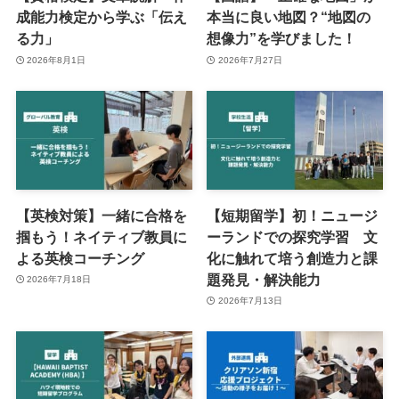
成能力検定から学ぶ「伝え
本当に良い地図？“地図の
る力」
想像力”を学びました！
2026年8月1日
2026年7月27日
【英検対策】一緒に合格を
【短期留学】初！ニュージ
掴もう！ネイティブ教員に
ーランドでの探究学習 文
よる英検コーチング
化に触れて培う創造力と課
題発見・解決能力
2026年7月18日
2026年7月13日