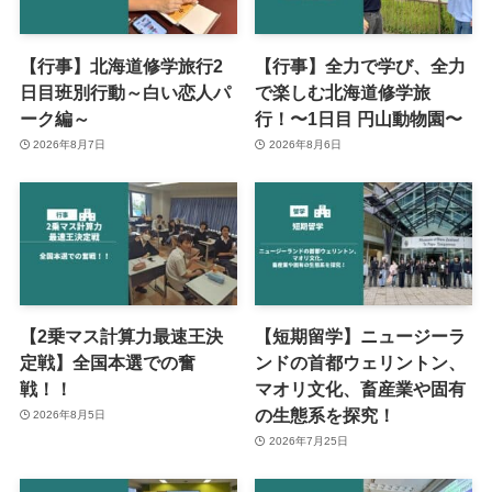
【行事】北海道修学旅行2
【行事】全力で学び、全力
日目班別行動～白い恋人パ
で楽しむ北海道修学旅
ーク編～
行！〜1日目 円山動物園〜
2026年8月7日
2026年8月6日
【2乗マス計算力最速王決
【短期留学】ニュージーラ
定戦】全国本選での奮
ンドの首都ウェリントン、
戦！！
マオリ文化、畜産業や固有
の生態系を探究！
2026年8月5日
2026年7月25日