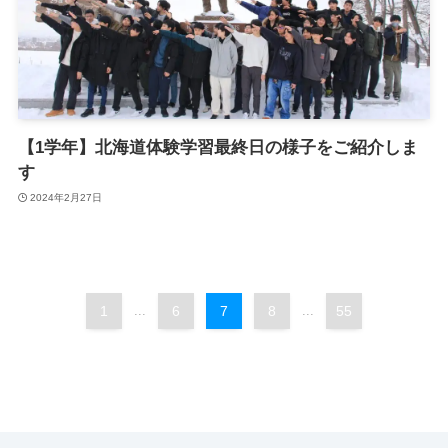
【1学年】北海道体験学習最終日の様子をご紹介しま
す
2024年2月27日
1
...
6
7
8
...
55