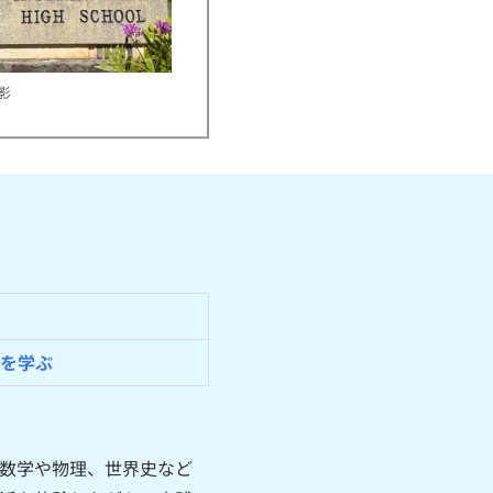
影
然を学ぶ
に数学や物理、世界史など