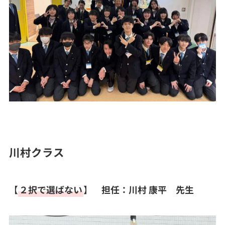
川村クラス
【
２択で選ばない
】
担任：川村 康平 先生