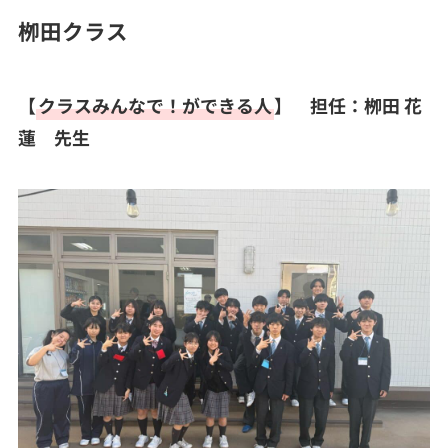
栁田クラス
【
クラスみんなで！ができる人
】
担任：栁田 花
蓮 先生