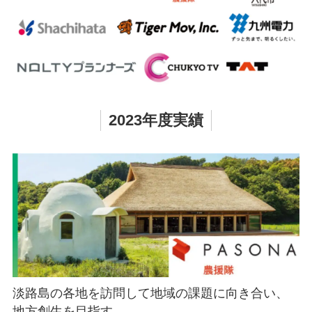
2023年度実績
、
「い草」と「畳」の持続可能な発展へ向けた課題
Z
解決方法を探る。
を