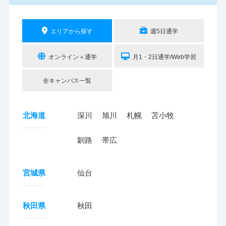
エリアから探す
週5日通学
オンライン＋通学
月1・2日通学/Web学習
全キャンパス一覧
北海道
深川
旭川
札幌
苫小牧
釧路
帯広
宮城県
仙台
秋田県
秋田