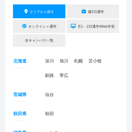
エリアから探す
週5日通学
オンライン＋通学
月1・2日通学/Web学習
全キャンパス一覧
北海道
深川
旭川
札幌
苫小牧
釧路
帯広
宮城県
仙台
秋田県
秋田