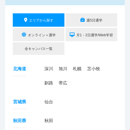
エリアから探す
週5日通学
オンライン＋通学
月1・2日通学/Web学習
全キャンパス一覧
北海道
深川
旭川
札幌
苫小牧
釧路
帯広
宮城県
仙台
秋田県
秋田