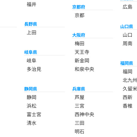
福井
広島
京都府
京都
長野県
山口県
上田
山口
大阪府
梅田
周南
天王寺
岐阜県
岐阜
新金岡
福岡県
多治見
和泉中央
福岡
北九
久留
静岡県
兵庫県
静岡
芦屋
西新
浜松
三宮
香椎
富士宮
西神中央
清水
三田
明石