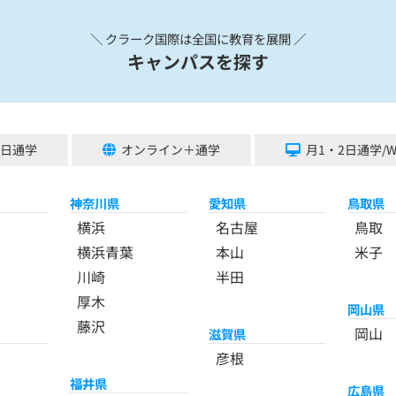
＼ クラーク国際は全国に教育を展開 ／
キャンパスを探す
5日通学
オンライン＋通学
月1・2日通学/
神奈川県
愛知県
鳥取県
横浜
名古屋
鳥取
横浜青葉
本山
米子
川崎
半田
厚木
岡山県
藤沢
岡山
滋賀県
彦根
福井県
広島県