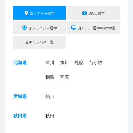
エリアから探す
週5日通学
オンライン＋通学
月1・2日通学/Web学習
全キャンパス一覧
北海道
深川
旭川
札幌
苫小牧
釧路
帯広
宮城県
仙台
秋田県
秋田