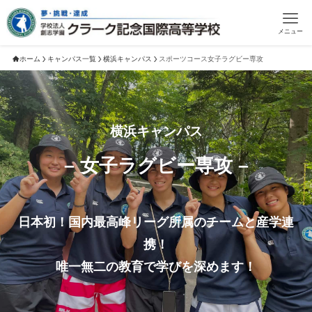
メニュー
ホーム
キャンパス一覧
横浜キャンパス
スポーツコース女子ラグビー専攻
横浜キャンパス
– 女子ラグビー専攻 –
日本初！国内最高峰リーグ所属のチームと産学連
携！
唯一無二の教育で学びを深めます！