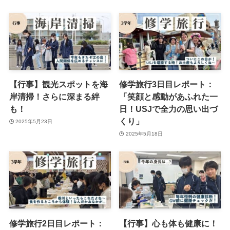
【行事】観光スポットを海
修学旅行3日目レポート：
岸清掃！さらに深まる絆
「笑顔と感動があふれた一
も！
日！USJで全力の思い出づ
くり」
2025年5月23日
2025年5月18日
修学旅行2日目レポート：
【行事】心も体も健康に！