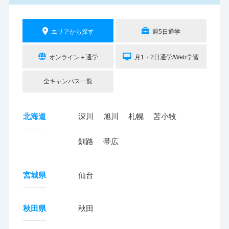
エリアから探す
週5日通学
オンライン＋通学
月1・2日通学/Web学習
全キャンパス一覧
北海道
深川
旭川
札幌
苫小牧
釧路
帯広
宮城県
仙台
秋田県
秋田