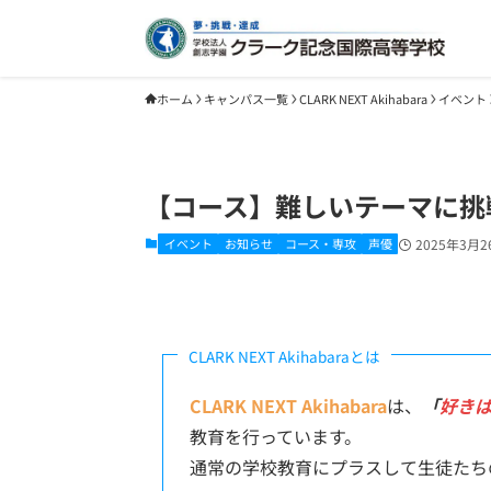
ホーム
キャンパス一覧
CLARK NEXT Akihabara
イベント
【コース】難しいテーマに挑
イベント
お知らせ
コース・専攻
声優
2025年3月2
CLARK NEXT Akihabaraとは
CLARK NEXT Akihabara
は、
「
好き
教育を行っています。
通常の学校教育にプラスして生徒たち