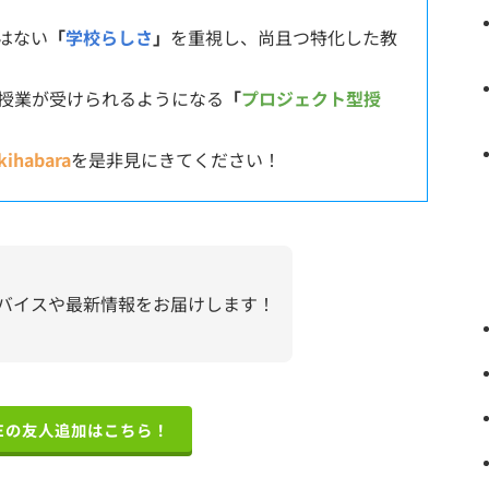
はない
「
学校らしさ
」
を重視し、尚且つ特化した教
授業が受けられるようになる
「
プロジェクト型授
kihabara
を是非見にきてください！
バイスや最新情報をお届けします！
NEの友人追加はこちら！