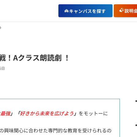
説明
キャンパスを探す
戦！Aクラス朗読劇 ！
6日
は最強
」「
好きから未来を広げよう
」
をモットーに
の興味関心に合わせた専門的な教育を受けられるの