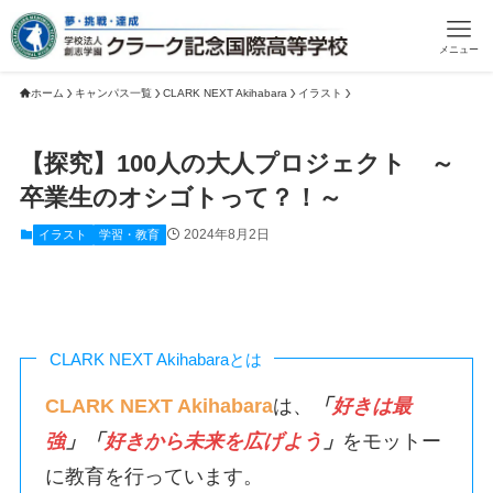
メニュー
ホーム
キャンパス一覧
CLARK NEXT Akihabara
イラスト
【探究】100人の大人プロジェクト ～
卒業生のオシゴトって？！～
2024年8月2日
イラスト
学習・教育
CLARK NEXT Akihabaraとは
CLARK NEXT Akihabara
は、
「
好きは最
強
」「
好きから未来を広げよう
」
をモットー
に教育を行っています。