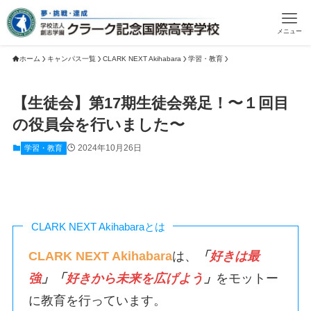
メニュー
ホーム
キャンパス一覧
CLARK NEXT Akihabara
学習・教育
【生徒会】第17期生徒会発足！〜１回目
の役員会を行いました〜
2024年10月26日
学習・教育
CLARK NEXT Akihabaraとは
CLARK NEXT Akihabara
は、
「
好きは最
強
」「
好きから未来を広げよう
」
をモットー
に教育を行っています。