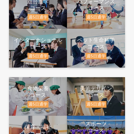
総合進学
パフォーマンス
コース
コース
週5日通学
週5日通学
インターナショナル
ペット生命科学
コース
コ ース
週5日通学
週5日通学
食物栄養
美術デザイン
コース
コース
週5日通学
週5日通学
スポーツ
保育・福祉
コース
コース