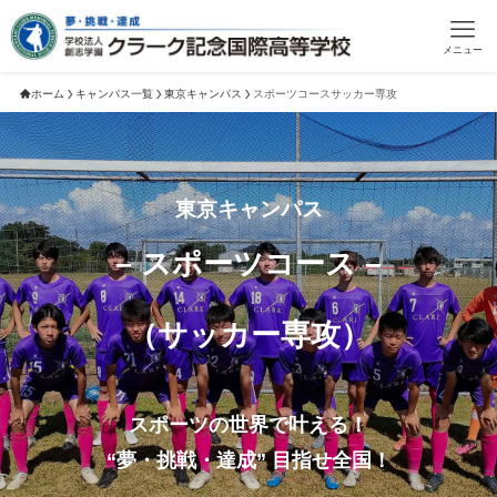
メニュー
ホーム
キャンパス一覧
東京キャンパス
スポーツコースサッカー専攻
東京キャンパス
– スポーツコース –
（サッカー専攻）
スポーツの世界で叶える！
“夢・挑戦・達成” 目指せ全国！