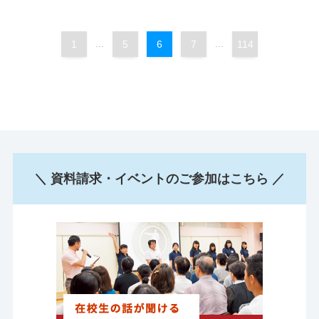
1
...
5
6
7
...
114
＼ 資料請求・イベントのご参加はこちら ／