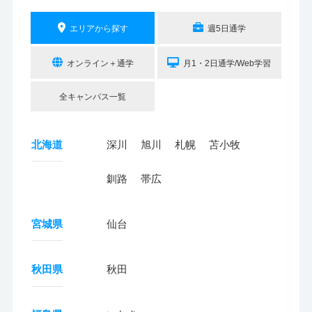
エリアから探す
週5日通学
オンライン＋通学
月1・2日通学/Web学習
全キャンパス一覧
北海道
深川
旭川
札幌
苫小牧
釧路
帯広
宮城県
仙台
秋田県
秋田