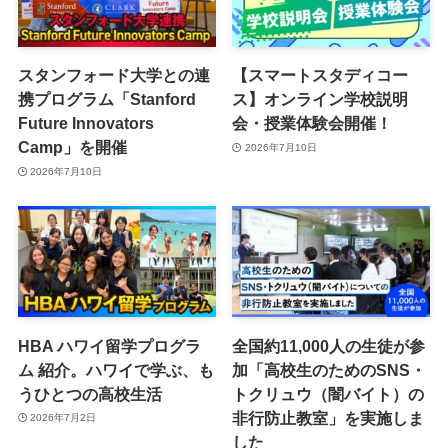
スタンフォード大学との連
【スマートスタディコー
携プログラム「Stanford
ス】オンライン学校説明
Future Innovators
会・授業体験会開催！
Camp」を開催
2026年7月10日
2026年7月10日
HBA ハワイ留学プログラ
全国約11,000人の生徒が参
ム 紹介。ハワイで学ぶ、も
加「高校生のためのSNS・
うひとつの高校生活
トクリュウ（闇バイト）の
非行防止教室」を実施しま
2026年7月2日
した