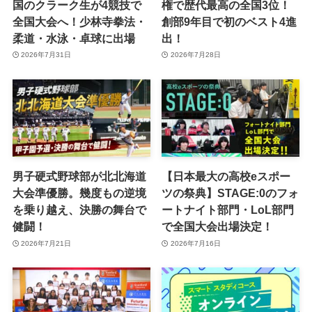
国のクラーク生が4競技で
権で歴代最高の全国3位！
全国大会へ！少林寺拳法・
創部9年目で初のベスト4進
柔道・水泳・卓球に出場
出！
2026年7月31日
2026年7月28日
男子硬式野球部が北北海道
【日本最大の高校eスポー
大会準優勝。幾度もの逆境
ツの祭典】STAGE:0のフォ
を乗り越え、決勝の舞台で
ートナイト部門・LoL部門
健闘！
で全国大会出場決定！
2026年7月21日
2026年7月16日