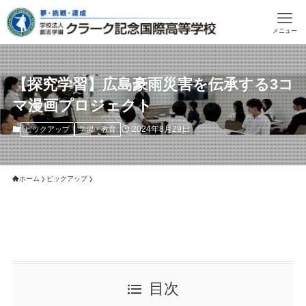
メニュー
【探究学習】広島豪雨災害を伝承する3コ
マ漫画プロジェクト
2024年8月29日
ピックアップ
学習・教育
ホーム
ピックアップ
目次