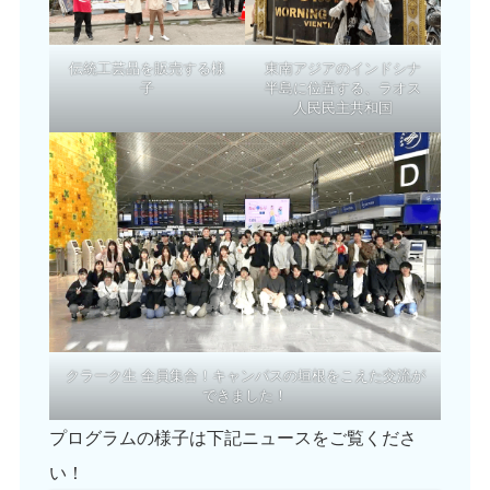
伝統工芸品を販売する様
東南アジアのインドシナ
子
半島に位置する、ラオス
人民民主共和国
クラーク生 全員集合！キャンパスの垣根をこえた交流が
できました！
プログラムの様子は下記ニュースをご覧くださ
い！