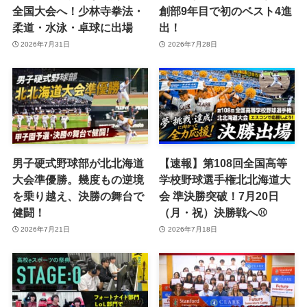
全国大会へ！少林寺拳法・
創部9年目で初のベスト4進
柔道・水泳・卓球に出場
出！
2026年7月31日
2026年7月28日
男子硬式野球部が北北海道
【速報】第108回全国高等
大会準優勝。幾度もの逆境
学校野球選手権北北海道大
を乗り越え、決勝の舞台で
会 準決勝突破！7月20日
健闘！
（月・祝）決勝戦へ⚾️
2026年7月21日
2026年7月18日