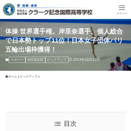
メニュー
体操 世界選手権。岸里奈選手、個人総合
で日本勢トップ11位！日本女子団体パリ
五輪出場枠獲得！
2023年10月12日
スポーツ
強化指定部
ピックアップ
ホーム
ピックアップ
目次