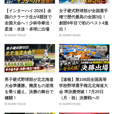
【インターハイ 2026】全
女子硬式野球部が全国選手
国のクラーク生が4競技で
権で歴代最高の全国3位！
全国大会へ！少林寺拳法・
創部9年目で初のベスト4進
柔道・水泳・卓球に出場
出！
2026年7月31日
2026年7月28日
男子硬式野球部が北北海道
【速報】第108回全国高等
大会準優勝。幾度もの逆境
学校野球選手権北北海道大
を乗り越え、決勝の舞台で
会 準決勝突破！7月20日
健闘！
（月・祝）決勝戦へ⚾️
2026年7月21日
2026年7月18日