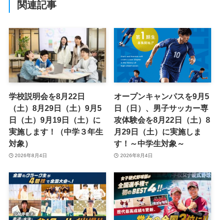
関連記事
学校説明会を8月22日
オープンキャンパスを9月5
（土）8月29日（土）9月5
日（日）、男子サッカー専
日（土）9月19日（土）に
攻体験会を8月22日（土）8
実施します！（中学３年生
月29日（土）に実施しま
対象）
す！～中学生対象～
2026年8月4日
2026年8月4日