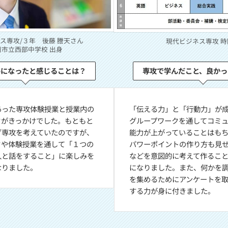
ス専攻/３年 後藤 謄天さん
現代ビジネス専攻 時
川市立西部中学校 出身
めになったと感じることは？
専攻で学んだこと、良かっ
あった専攻体験授業と授業内の
「伝える力」と「行動力」が
クがきっかけでした。もともと
グループワークを通してコミ
グ専攻を考えていたのですが、
能力が上がっていることはも
クや体験授業を通して「１つの
パワーポイントの作り方も見
人と話をすること」に楽しみを
などを意図的に考えて作るこ
なりました。
になりました。また、何かを
を集めるためにアンケートを
する力が身に付きました。