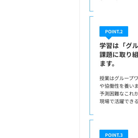
POINT.2
学習は「グ
課題に取り
ます。
授業はグループ
や協働性を養い
予測困難なこれ
現場で活躍でき
POINT.3