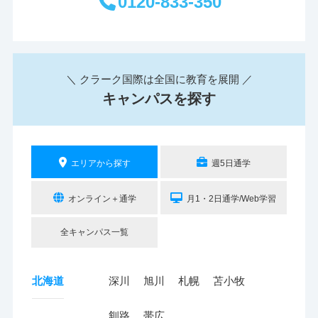
0120-833-350
＼ クラーク国際は全国に教育を展開 ／
キャンパスを探す
エリアから探す
週5日通学
オンライン＋通学
月1・2日通学/Web学習
全キャンパス一覧
北海道
深川
旭川
札幌
苫小牧
釧路
帯広