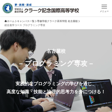
メニュー
ホーム
キャンパス一覧
専修学校クラーク高等学院 名古屋校
総合進学コース プログラミング専攻
名古屋校
– プログラミング専攻 –
実践的なプログラミングの学びを通じ、
高度な知識・技能と論理的思考力を身につける！