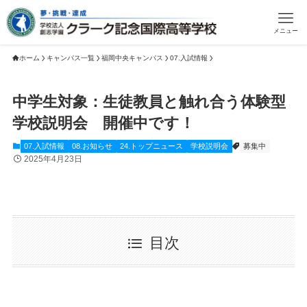
メニュー
ホーム
キャンパス一覧
福岡中央キャンパス
07.入試情報
中学生対象：生徒教員と触れ合う体験型
学校説明会 開催中です！
07.入試情報
08.お知らせ
24.トップニュース
学校説明会
募集中
2025年4月23日
目次