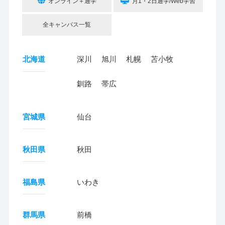
オンライン＋通学
月1・2日通学/Web学習
全キャンパス一覧
北海道
深川
旭川
札幌
苫小牧
釧路
帯広
宮城県
仙台
秋田県
秋田
福島県
いわき
群馬県
前橋