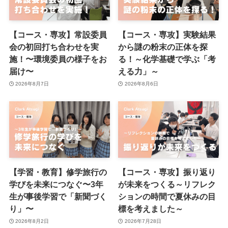
【コース・専攻】常設委員
【コース・専攻】実験結果
会の初回打ち合わせを実
から謎の粉末の正体を探
施！〜環境委員の様子をお
る！～化学基礎で学ぶ「考
届け〜
える力」～
2026年8月7日
2026年8月6日
【学習・教育】修学旅行の
【コース・専攻】振り返り
学びを未来につなぐ〜3年
が未来をつくる～リフレク
生が事後学習で「新聞づく
ションの時間で夏休みの目
り」〜
標を考えました～
2026年8月2日
2026年7月28日