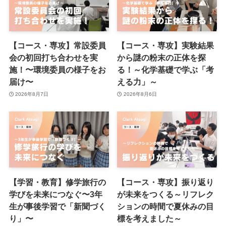
【コース・専攻】常設委員
【コース・専攻】実験結果
会の初回打ち合わせを実
から謎の粉末の正体を探
施！〜環境委員の様子をお
る！～化学基礎で学ぶ「考
届け〜
える力」～
2026年8月7日
2026年8月6日
【学習・教育】修学旅行の
【コース・専攻】振り返り
学びを未来につなぐ〜3年
が未来をつくる～リフレク
生が事後学習で「新聞づく
ションの時間で夏休みの目
り」〜
標を考えました～