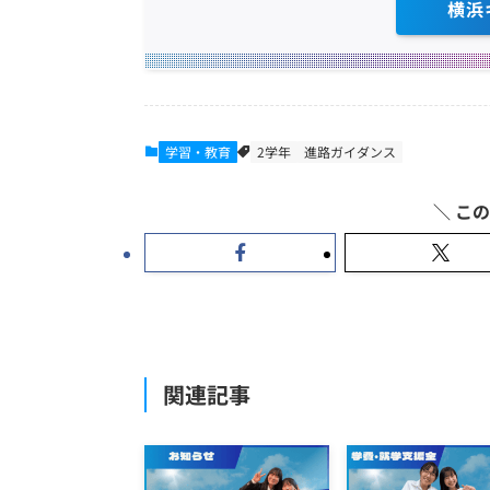
横浜
学習・教育
2学年
進路ガイダンス
関連記事