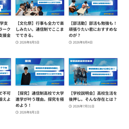
就学支
【文化祭】行事も全力で楽
【部活動】部活も勉強も！
ラーク
しみたい。通信制でここま
頑張りたい君におすすめな
支援金
でできる。
のが？
2026年8月5日
2026年8月4日
で不可
【探究】通信制高校で大学
【学校説明会】高校生活を
鍛えよ
進学が叶う理由。探究を極
後押し。そんな存在とは？
めよう！
2026年7月31日
2026年8月1日