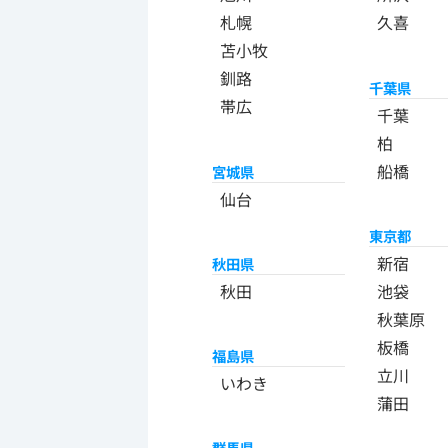
札幌
久喜
苫小牧
釧路
千葉県
帯広
千葉
柏
船橋
宮城県
仙台
東京都
新宿
秋田県
秋田
池袋
秋葉原
板橋
福島県
立川
いわき
蒲田
群馬県