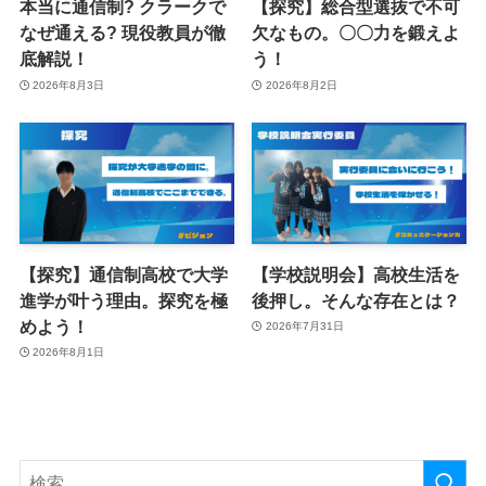
本当に通信制? クラークで
【探究】総合型選抜で不可
なぜ通える? 現役教員が徹
欠なもの。〇〇力を鍛えよ
底解説！
う！
2026年8月3日
2026年8月2日
【探究】通信制高校で大学
【学校説明会】高校生活を
進学が叶う理由。探究を極
後押し。そんな存在とは？
めよう！
2026年7月31日
2026年8月1日