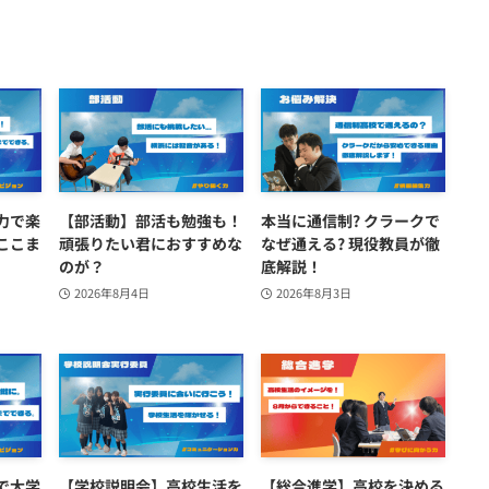
力で楽
【部活動】部活も勉強も！
本当に通信制? クラークで
ここま
頑張りたい君におすすめな
なぜ通える? 現役教員が徹
のが？
底解説！
2026年8月4日
2026年8月3日
で大学
【学校説明会】高校生活を
【総合進学】高校を決める