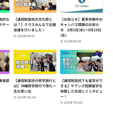
格的な
【通信制高校の文化祭と
【お知らせ】夏季休暇中の
がテー
は？】クラスみんなで企画
キャンパス閉鎖のお知ら
会議を行いました！
せ 8月5日(水)～8月19日
(水)
2026年8月6日
2026年8月4日
奏楽部
【通信制高校の修学旅行と
【通信制高校でも留学がで
は】沖縄修学旅行で得た一
きる】ケアンズ短期留学を
生の思い出
体験した生徒にインタビュ
ー！
2026年7月14日
2026年7月10日