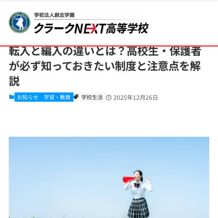
ホーム
クラークNEXT高等学校
CLARK NEXT TOKYO
お知らせ
転入と編入の違いとは？高校生・保護者
が必ず知っておきたい制度と注意点を解
説
お知らせ
学習・教育
学校生活
2025年12月26日