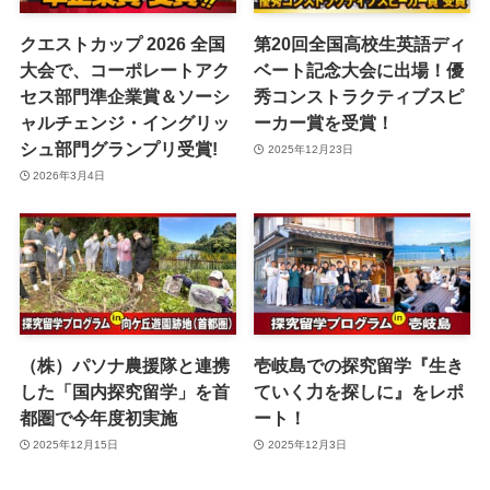
クエストカップ 2026 全国
第20回全国高校生英語ディ
大会で、コーポレートアク
ベート記念大会に出場！優
セス部門準企業賞＆ソーシ
秀コンストラクティブスピ
ャルチェンジ・イングリッ
ーカー賞を受賞！
シュ部門グランプリ受賞!
2025年12月23日
2026年3月4日
（株）パソナ農援隊と連携
壱岐島での探究留学『生き
した「国内探究留学」を首
ていく力を探しに』をレポ
都圏で今年度初実施
ート！
2025年12月15日
2025年12月3日