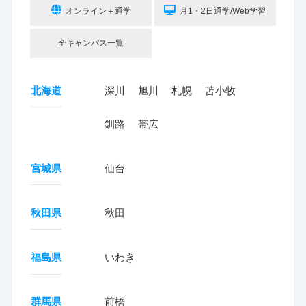
オンライン＋通学
月1・2日通学/Web学習
全キャンパス一覧
北海道
深川
旭川
札幌
苫小牧
釧路
帯広
宮城県
仙台
秋田県
秋田
福島県
いわき
群馬県
前橋