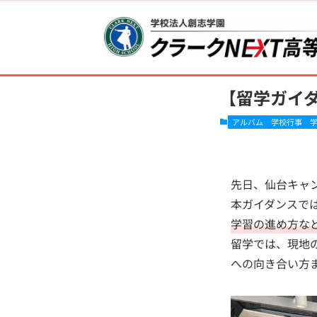
ホーム
クラークNEXT
【留学ガイダ
アルバム
学校行事
先日、仙台キャ
本ガイダンスで
学習の進め方な
留学では、現地
への向き合い方