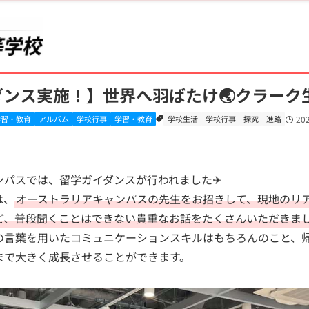
高等学校
仙台キャンパス
アルバム
ンス実施！】世界へ羽ばたけ🌏クラーク
学習・教育
アルバム
学校行事
学習・教育
学校生活
学校行事
探究
進路
20
ンパスでは、留学ガイダンスが行われました✈
は、
オーストラリアキャンパスの先生をお招きして、現地のリ
ど、普段聞くことはできない貴重なお話をたくさんいただきま
の言葉を用いたコミュニケーションスキルはもちろんのこと、
まで大きく成長させることができます。