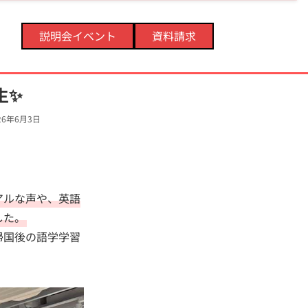
説明会イベント
資料請求
生✨
26年6月3日
アルな声や、英語
した。
帰国後の語学学習