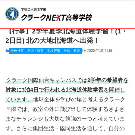
ホーム
クラークNEXT高等学校
CLARK NEXT SENDAI
学校行事
【行事】2学年夏季北海道体験学習！(1・
2日目) 北の大地北海道へ出発！
2025年10月1日
学校行事
学習・教育
学校行事
学習・教育
クラーク国際仙台キャンパスでは
2学年の希望者を
対象に3泊4日で行われる北海道体験学習
を開催し
ています。
地球全体を学びの場と考えるクラーク
国際では、教室の外に飛び出して体験するさまざ
まなチャレンジも大切な勉強の一つと考えていま
す。さらに集団生活・協同生活を通して、自分の