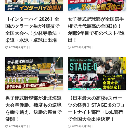
【インターハイ 2026】全
女子硬式野球部が全国選手
国のクラーク生が4競技で
権で歴代最高の全国3位！
全国大会へ！少林寺拳法・
創部9年目で初のベスト4進
柔道・水泳・卓球に出場
出！
2026年7月31日
2026年7月28日
男子硬式野球部が北北海道
【日本最大の高校eスポー
大会準優勝。幾度もの逆境
ツの祭典】STAGE:0のフォ
を乗り越え、決勝の舞台で
ートナイト部門・LoL部門
健闘！
で全国大会出場決定！
2026年7月21日
2026年7月16日